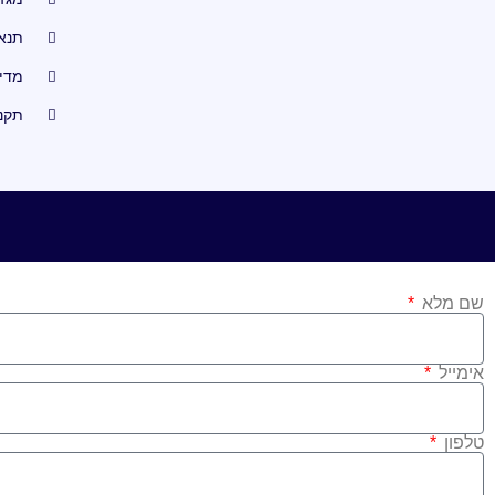
תנא
מדינ
תקנ
שם מלא
אימייל
טלפון