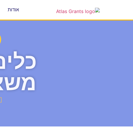
אודות
כלים
משא