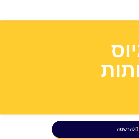
וס
תות
להרשמה