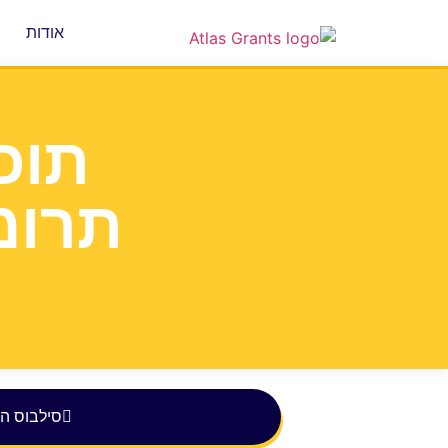
אודות
תוכ
תרומ
סילבוס ה