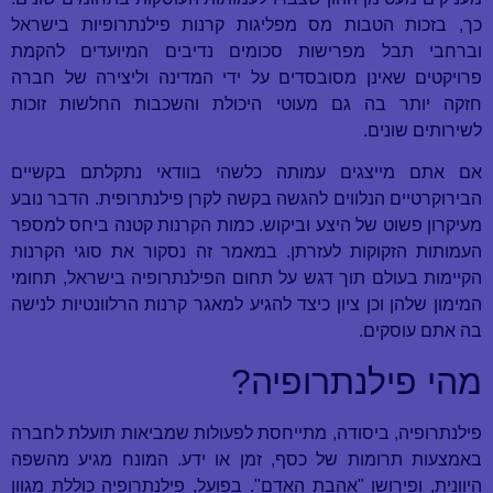
כך, בזכות הטבות מס מפליגות קרנות פילנתרופיות בישראל
וברחבי תבל מפרישות סכומים נדיבים המיועדים להקמת
פרויקטים שאינן מסובסדים על ידי המדינה וליצירה של חברה
חזקה יותר בה גם מעוטי היכולת והשכבות החלשות זוכות
לשירותים שונים.
אם אתם מייצגים עמותה כלשהי בוודאי נתקלתם בקשיים
הבירוקרטיים הנלווים להגשה בקשה לקרן פילנתרופית. הדבר נובע
מעיקרון פשוט של היצע וביקוש. כמות הקרנות קטנה ביחס למספר
העמותות הזקוקות לעזרתן. במאמר זה נסקור את סוגי הקרנות
הקיימות בעולם תוך דגש על תחום הפילנתרופיה בישראל, תחומי
המימון שלהן וכן ציון כיצד להגיע למאגר קרנות הרלוונטיות לנישה
בה אתם עוסקים.
מהי פילנתרופיה?
פילנתרופיה, ביסודה, מתייחסת לפעולות שמביאות תועלת לחברה
באמצעות תרומות של כסף, זמן או ידע. המונח מגיע מהשפה
היוונית, ופירושו "אהבת האדם". בפועל, פילנתרופיה כוללת מגוון