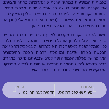
בעמותות המופיעות במאגר קרנות פילנתרופיות באתר ומצאתם
את הקרנות התומכות בנישה בה אתם עוסקים. מרבית המימון
שנותנות הקרנות מיועד למטרת פרויקט ספציפי – לכן מומלץ להכין
מסמך המתאר את פעילותכם (בשפה העברית והאנגלית) וכן את
מהות הפרויקט עבורו אתם מבקשים את המימון.
חשוב לזכור כי הקרנות מקבלות לאורך השנה פניות רבות מגופים
שונים ואינן יכולות לממן את כל הפרויקטים המגיעים לפתח דלתן.
לכן, מומלץ לפנות למספר קרנות פילנתרופיות במקביל ולהציג את
הבקשה בצורה אדיבה ומנומסת לרבות הצעת ההיסטוריה
המקיפה של פעילות העמותה ופרויקטים שבצעתם עד כה. במקרים
רבים תדרשו להציג מסמכים נוספים או תוכנית לביצוע הפרויקט
המבוקש על מנת שבקשתכם תבחן בכובד ראש.
הקודם
הבא
סעיף 46 לפקודת מס הכנסה
תדמית לעמותה: למה זה חשוב?