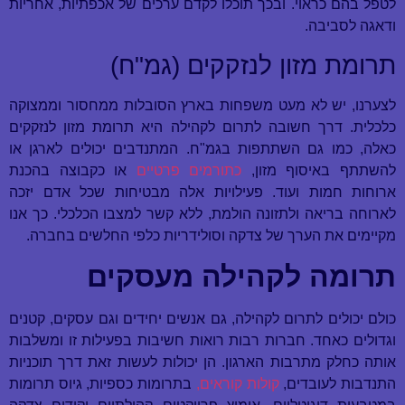
לטפל בהם כראוי. ובכך תוכלו לקדם ערכים של אכפתיות, אחריות
ודאגה לסביבה.
תרומת מזון לנזקקים (גמ"ח)
לצערנו, יש לא מעט משפחות בארץ הסובלות ממחסור וממצוקה
כלכלית. דרך חשובה לתרום לקהילה היא תרומת מזון לנזקקים
כאלה, כמו גם השתתפות בגמ"ח. המתנדבים יכולים לארגן או
להשתתף באיסוף מזון,
כתורמים פרטיים
או כקבוצה בהכנת
ארוחות חמות ועוד. פעילויות אלה מבטיחות שכל אדם יזכה
לארוחה בריאה ולתזונה הולמת, ללא קשר למצבו הכלכלי. כך אנו
מקיימים את הערך של צדקה וסולידריות כלפי החלשים בחברה.
תרומה לקהילה מעסקים
כולם יכולים לתרום לקהילה, גם אנשים יחידים וגם עסקים, קטנים
וגדולים כאחד. חברות רבות רואות חשיבות בפעילות זו ומשלבות
אותה כחלק מתרבות הארגון. הן יכולות לעשות זאת דרך תוכניות
התנדבות לעובדים,
קולות קוראים,
בתרומות כספיות, גיוס תרומות