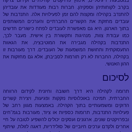
במטבעות דיגיטליים, אימוץ פרויקטים קהילתיים וקידום צדקה
בקרב לקוחותיהן וספקיהן. חברות רבות מעודדות את עובדיהן
להתנדב בקהילה ומקצות להם זמן לפעילויות אלה. התנדבות של
עובדים מחזקת את הקשרים החברתיים והערכים המשותפים
בתוך הארגון. היא גם מאפשרת לעובדים לפתח כישורים חדשים
כמו עבודת צוות, מנהיגות ותקשורת בין אישית. מעבר לכך,
התנדבות בקהילה מגבירה את המוטיבציה, את הגאוות
התעסוקתית ותחושת המשמעות של העובדים. דרך מעורבות זו
בקהילה, החברות לא רק תורמות לסביבתן, אלא גם מחזקות את
ההון האנושי.
לסיכום
תרומה לקהילה היא דרך חשובה וחיונית לקידום הרווחה
החברתית, תמיכה באוכלוסיות נזקקות ופגיעות, ויצירת קשרים
הדוקים ומשמעותיים בתוך הקהילה. באמצעות מגוון רחב של
פעילויות התנדבות, תרומות כספיות או ציוד, מעורבות בגמ"חים
ובפרויקטים שונים, ארגונים ועסקים יכולים להשפיע לטובה על חיי
אחרים ולקדם ערכים חיוביים של סולידריות, דאגה לזולת, שיתוף